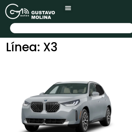
Línea:
X3
BMW X3