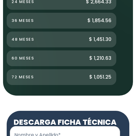
$ 2,664.33
24 MESES
$ 1,854.56
36 MESES
$ 1,451.30
48 MESES
$ 1,210.63
60 MESES
$ 1,051.25
72 MESES
DESCARGA FICHA TÉCNICA
Nombre y Apellido*