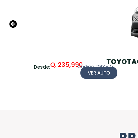
TOYOTA
Q. 235,990
Código #BY.-27
Desde:
VER AUTO
PR