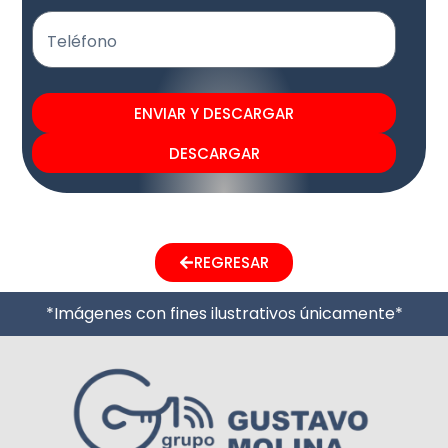
Teléfono
ENVIAR Y DESCARGAR
DESCARGAR
REGRESAR
*Imágenes con fines ilustrativos únicamente*