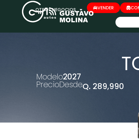
VENDER
CO
OTROS NEGOCIOS
T
Modelo
2027
Precio
Desde
Q. 289,990