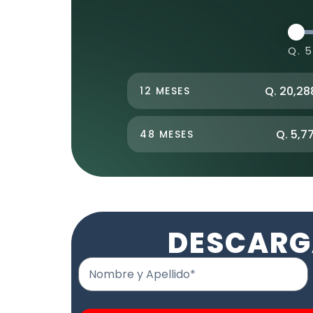
Q. 
Q. 20,28
12 MESES
Q. 5,7
48 MESES
DESCARG
Nombre y Apellido*