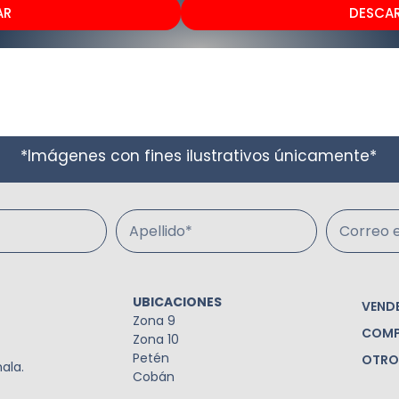
AR
DESCA
*Imágenes con fines ilustrativos únicamente*
Apellido*
Correo e
UBICACIONES
VEND
Zona 9
COMP
Zona 10
Petén
OTRO
ala.
Cobán