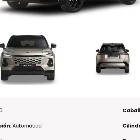
0
Caball
ión:
Automática
Cilind