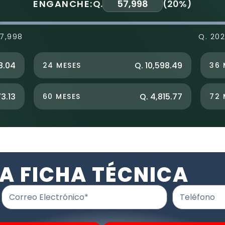
ENGANCHE:
Q.
(
20%
)
57,998
Q. 20
8.04
Q. 10,598.49
24 MESES
36 
73.13
Q. 4,815.77
60 MESES
72 
A FICHA TÉCNICA
Correo Electrónico*
Teléfono