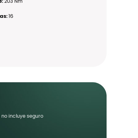
e:
203 Nm
as:
16
 no incluye seguro