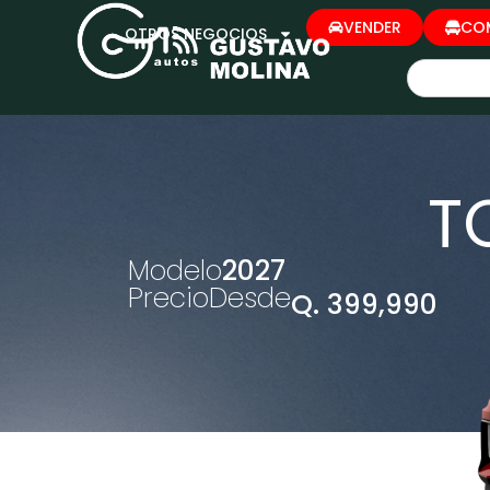
VENDER
CO
OTROS NEGOCIOS
T
Modelo
2027
Precio
Desde
Q. 399,990