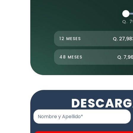
Q. 7
Q. 27,98
12 MESES
Q. 7,9
48 MESES
DESCARG
Nombre y Apellido*