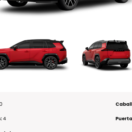
0
Caball
:
4
Puerta