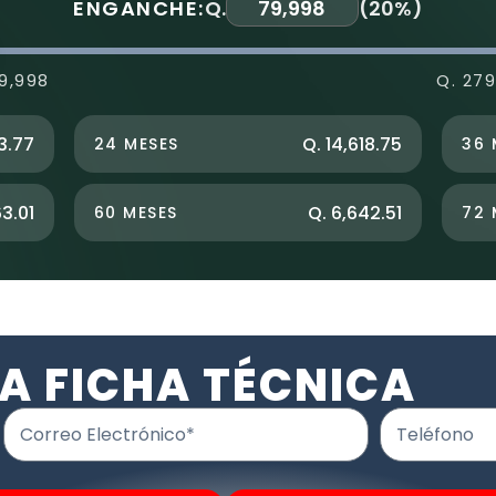
ENGANCHE:
Q.
(
20%
)
9,998
Q. 279
3.77
Q. 14,618.75
24 MESES
36 
63.01
Q. 6,642.51
60 MESES
72 
A FICHA TÉCNICA
Correo Electrónico*
Teléfono