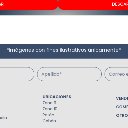
AR
DESCA
*Imágenes con fines ilustrativos únicamente*
Apellido*
Correo e
UBICACIONES
VEND
Zona 9
COMP
Zona 10
Petén
OTRO
ala.
Cobán