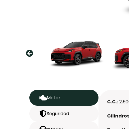
Motor
C.C.:
2,50
Seguridad
Cilindros