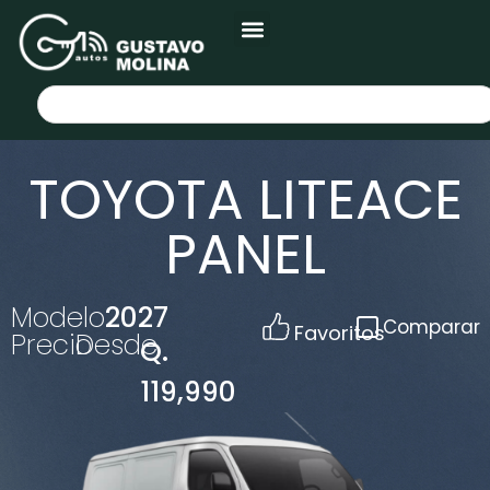
TOYOTA LITEACE
PANEL
Modelo
2027
Comparar
Favoritos
Precio
Desde
Q.
119,990