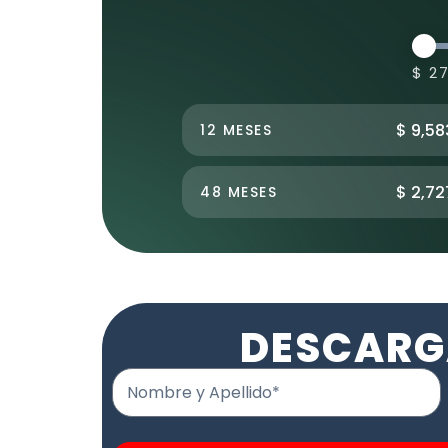
$ 2
$ 9,58
12 MESES
$ 2,72
48 MESES
DESCARG
Nombre y Apellido*