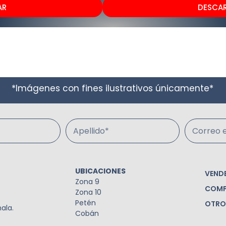
AR
DESCA
*Imágenes con fines ilustrativos únicamente*
Apellido*
Correo e
UBICACIONES
VEND
Zona 9
COMP
Zona 10
Petén
OTRO
ala.
Cobán