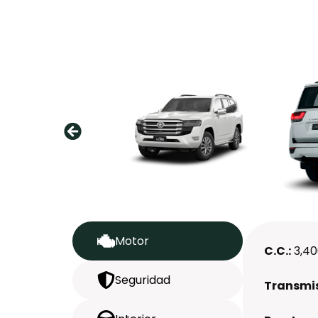
Motor
C.C.:
3,4
Seguridad
Transmis