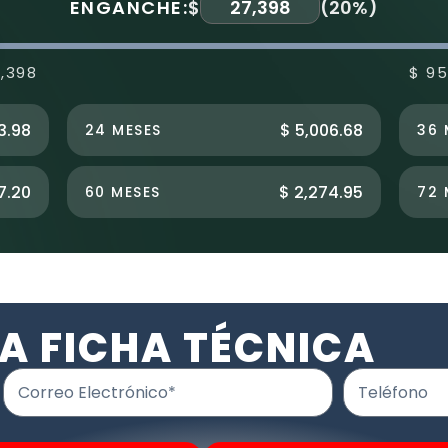
ENGANCHE:
$
(
20%
)
7,398
$ 95
3.98
$ 5,006.68
24 MESES
36 
7.20
$ 2,274.95
60 MESES
72 
A FICHA TÉCNICA
Correo Electrónico*
Teléfono