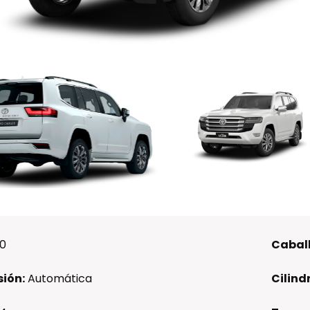
00
Caball
ión:
Automática
Cilind