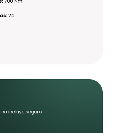
e:
700 Nm
as:
24
 no incluye seguro