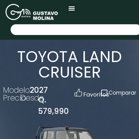
TOYOTA LAND
CRUISER
Modelo
2027
Comparar
Favoritos
Precio
Desde
Q.
579,990