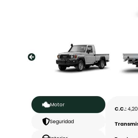
Motor
C.C.:
4,2
Seguridad
Transmis