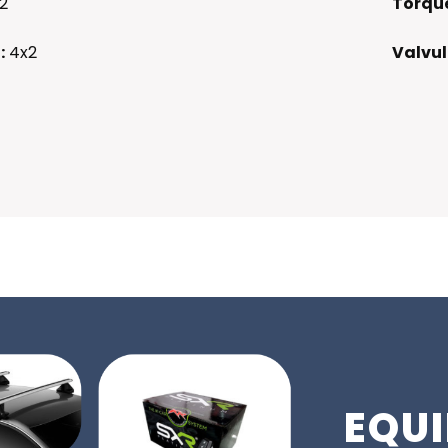
2
Torqu
:
4x2
Valvul
EQUI