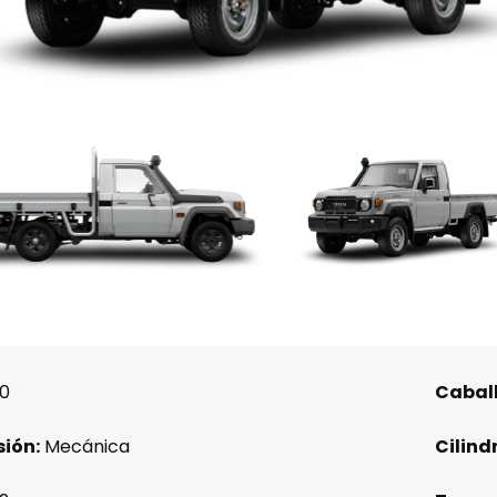
00
Caball
ión:
Mecánica
Cilind