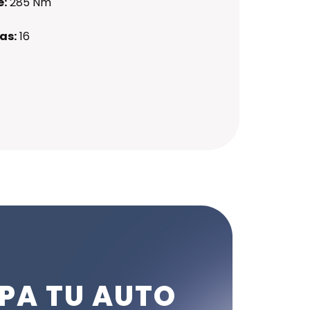
e:
285 Nm
as:
16
PA TU AUTO