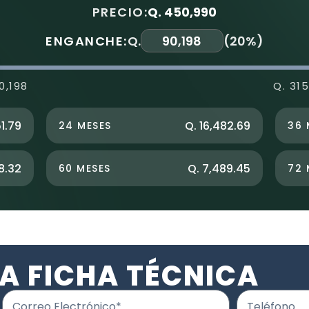
PRECIO:
Q. 450,990
ENGANCHE:
Q.
(
20%
)
0,198
Q. 31
51.79
Q. 16,482.69
24 MESES
36 
8.32
Q. 7,489.45
60 MESES
72 
A FICHA TÉCNICA
Correo Electrónico*
Teléfono