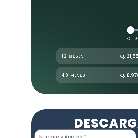
Q. 9
Q. 31,5
12 MESES
Q. 8,97
48 MESES
DESCARG
Nombre y Apellido*