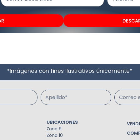
AR
DESCA
*Imágenes con fines ilustrativos únicamente*
Apellido*
Correo e
UBICACIONES
VEND
Zona 9
COMP
Zona 10