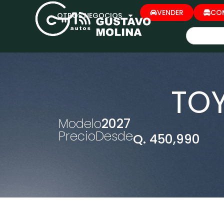
VENDER
CO
OTROS NEGOCIOS
TOY
Modelo
2027
Precio
Desde
Q. 450,990