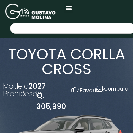
TOYOTA CORLLA
CROSS
Modelo
2027
Comparar
Favoritos
Precio
Desde
Q.
305,990