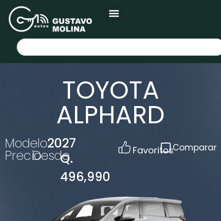
TOYOTA
ALPHARD
Modelo
2027
Comparar
Favoritos
Precio
Desde
Q.
496,990