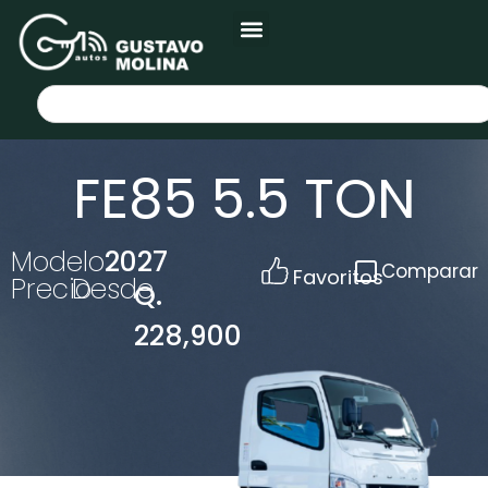
FE85 5.5 TON
Modelo
2027
Comparar
Favoritos
Precio
Desde
Q.
228,900