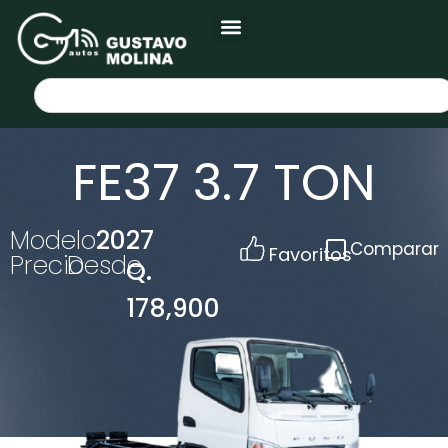
FE37 3.7 TON
Modelo
2027
Comparar
Favoritos
Precio
Desde
Q.
178,900