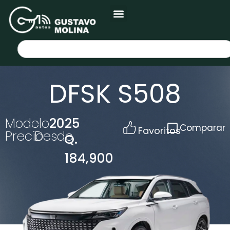
DFSK S508
Modelo
2025
Comparar
Favoritos
Precio
Desde
Q.
184,900