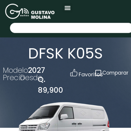
DFSK K05S
Modelo
2027
Comparar
Favoritos
Precio
Desde
Q.
89,900