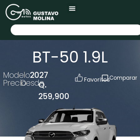
BT-50 1.9L
Modelo
2027
Comparar
Favoritos
Precio
Desde
Q.
259,900