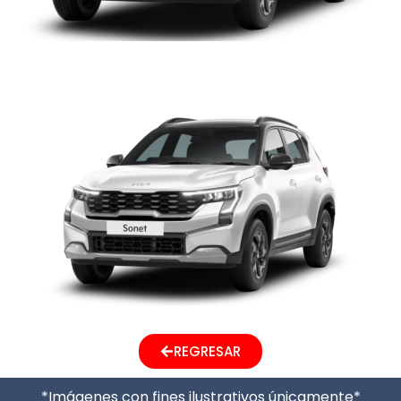
KIA SONET
REGRESAR
*Imágenes con fines ilustrativos únicamente*