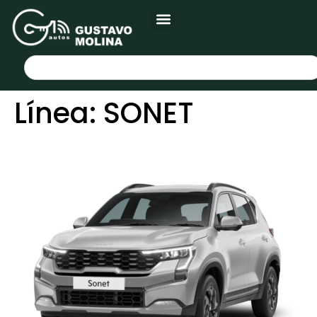
Línea:
SONET
KIA SONET