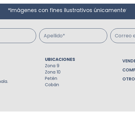
*Imágenes con fines ilustrativos únicamente*
Apellido*
Correo e
UBICACIONES
VEND
Zona 9
COMP
Zona 10
Petén
OTRO
ala.
Cobán