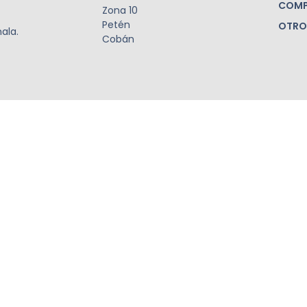
COMP
Zona 10
Petén
OTRO
ala.
Cobán