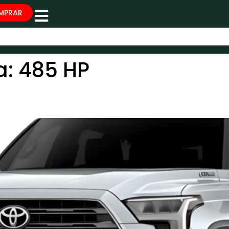
MPRAR
a:
485 HP