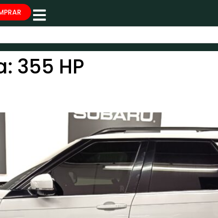
MPRAR
a:
355 HP
RY 2021