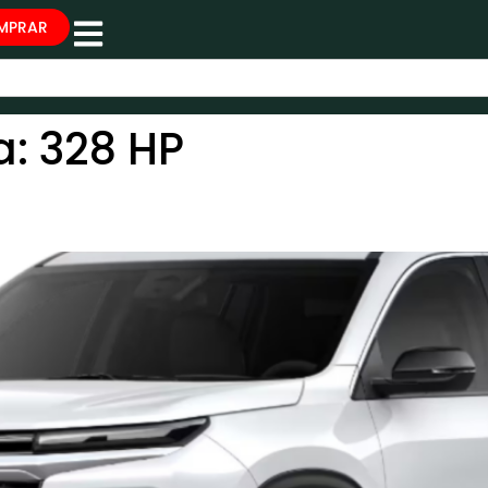
MPRAR
a:
328 HP