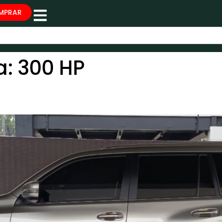
MPRAR
a:
300 HP