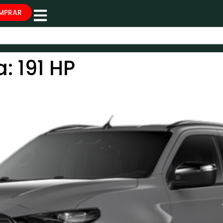
MPRAR
a:
191 HP