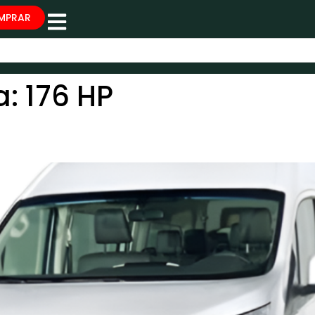
MPRAR
a:
176 HP
BUS TECHO ALTO